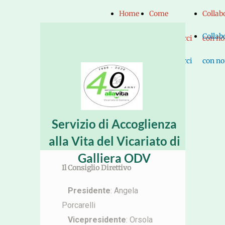
Home
Come
Collab
Home
Come
Collab
Page
raggiungerci
con no
Page
raggiungerci
con no
Servizio di Accoglienza
alla Vita del Vicariato di
Galliera ODV
Il Consiglio Direttivo
Presidente
: Angela
Porcarelli
Vicepresidente
: Orsola