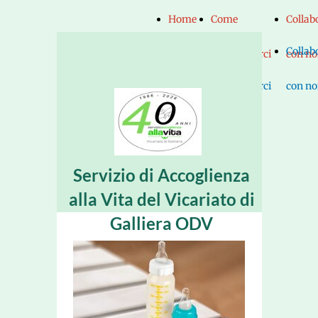
Home
Come
Collab
Home
Come
Collab
Page
raggiungerci
con no
Page
raggiungerci
con no
Servizio di Accoglienza
alla Vita del Vicariato di
Galliera ODV